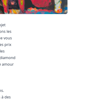
ojet
ons les
ue vous
es prix
les
u diamond
re amour
ns.
 à des