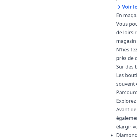
→ Voir l
En maga
Vous pou
de loirsi
magasin 
N'hésitez
près de 
Sur des 
Les bout
souvent 
Parcoure
Explorez
Avant de 
égalemen
élargir v
Diamond