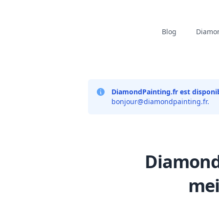
Blog
Diamon
DiamondPainting.fr est disponib
bonjour@diamondpainting.fr
.
Diamond 
mei