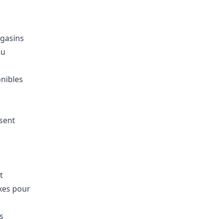
gasins
au
onibles
sent
t
xes pour
s