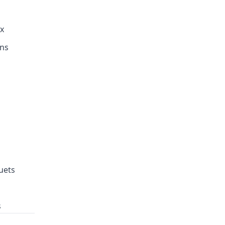
x
ns
uets
s