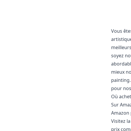
Vous ête
artistiqu
meilleur
soyez nov
abordable
mieux not
painting.
pour nos
Où achet
Sur Ama
Amazon p
Visitez l
prix comp