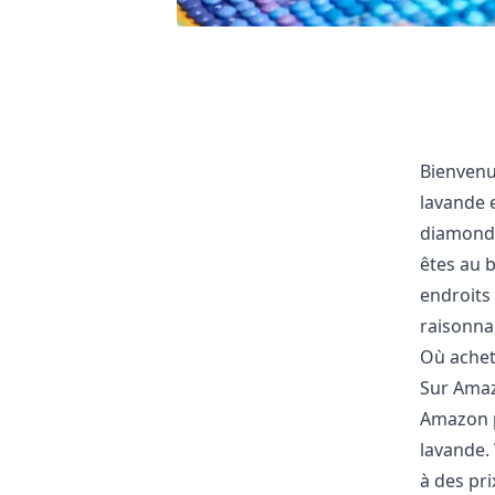
Bienvenu
lavande e
diamond 
êtes au b
endroits 
raisonna
Où achet
Sur Ama
Amazon p
lavande. 
à des pri