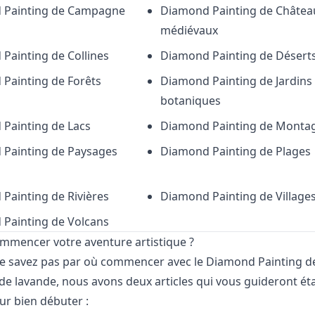
 Painting de
Campagne
Diamond Painting de
Châtea
médiévaux
 Painting de
Collines
Diamond Painting de
Désert
 Painting de
Forêts
Diamond Painting de
Jardins
botaniques
 Painting de
Lacs
Diamond Painting de
Monta
 Painting de
Paysages
Diamond Painting de
Plages
s
 Painting de
Rivières
Diamond Painting de
Village
 Painting de
Volcans
ommencer votre aventure artistique ?
ne savez pas par où commencer avec le Diamond Painting d
e lavande, nous avons deux articles qui vous guideront ét
ur bien débuter :