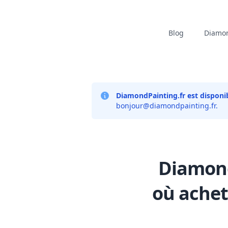
Blog
Diamon
DiamondPainting.fr est disponib
bonjour@diamondpainting.fr
.
Diamond
où achet