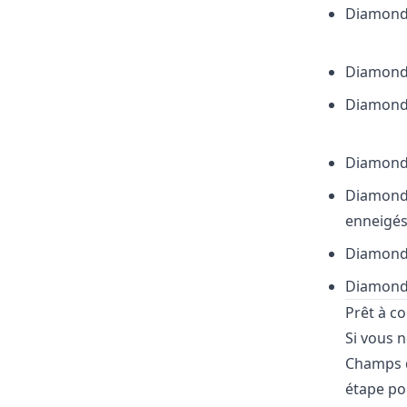
Diamond
Diamond
Diamond
Diamond
Diamond
enneigé
Diamond
Diamond
Prêt à c
Si vous 
Champs d
étape po