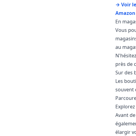
→ Voir l
Amazon
En maga
Vous pou
magasins 
au magas
N'hésitez
près de 
Sur des 
Les bout
souvent 
Parcoure
Explorez
Avant de 
égalemen
élargir v