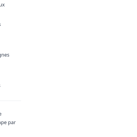
ux
s
gnes
s
e
ape par