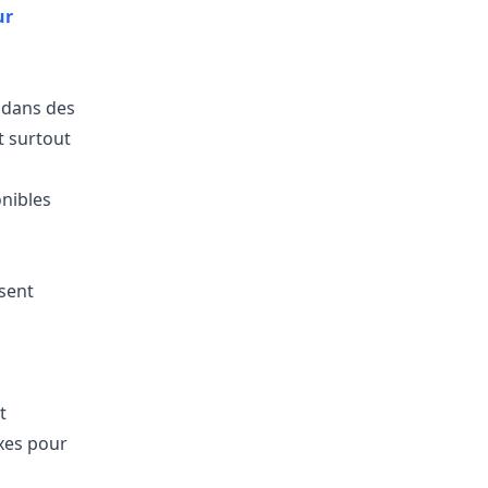
ur
 dans des
t surtout
onibles
sent
t
xes pour