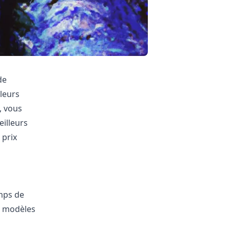
de
leurs
, vous
eilleurs
 prix
mps de
de modèles